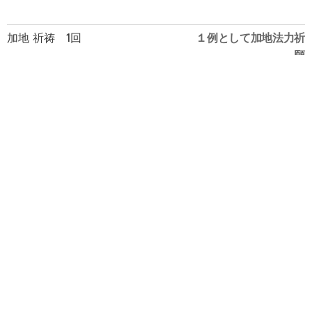
加地 祈祷 1回
１例として加地法力祈
願
エネルギーをお与えし負をお払い致しま
5000円～
す
地鎮祭 上棟式
１例として 地鎮祭
規模や場所により10万円
お家の購入時、引っ越し時、棟上げ時
～
に
＾
＾
＾
ー
修行 A コース
NEW マンツーマン ～ 少