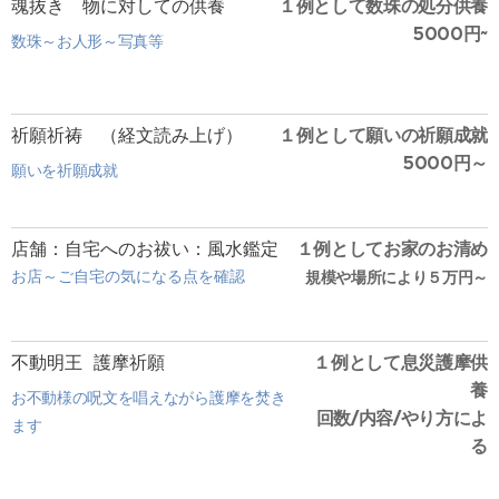
魂抜き 物に対しての供養
１例として数珠の処分供養
5000円~
数珠～お人形～写真等
祈願祈祷 （経文読み上げ）
１例として願いの祈願成就
5000円～
願いを祈願成就
店舗：自宅へのお祓い：風水鑑定
１例としてお家のお清め
お店～ご自宅の気になる点を確認
規模や場所により５万円～
不動明王 護摩祈願
１例として息災護摩供
養
お不動様の呪文を唱えながら護摩を焚き
回数/内容/やり方によ
ます
る