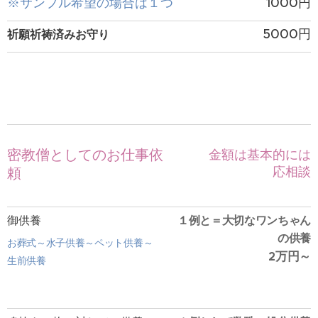
※サンプル希望の場合は１つ
1000円
5000円
祈願祈祷済みお守り
ー
ー
ー
密教僧としてのお仕事依
金額は基本的には
応相談
頼
御供養
１例と＝大切なワンちゃん
の供養
お葬式～水子供養～ペット供養～
万円～
2
生前供養