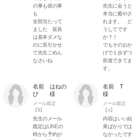
の事も彼の事
先生に会うと
も
本当に癒やさ
全部当たって
れます。 ど
ました 延長
うしてです
は基本ダメな
か？！
のに長引かせ
でもそのおか
て先生ごめん
げで１歩ずつ
なさいね
前進できてま
す。
名前 はねの
名前 T
び 様
様
メール鑑定
メール鑑定
【B】
【A】
先生のメール
内容はいい結
鑑定はLINEの
果ばかりでは
時から予約が
なかったです