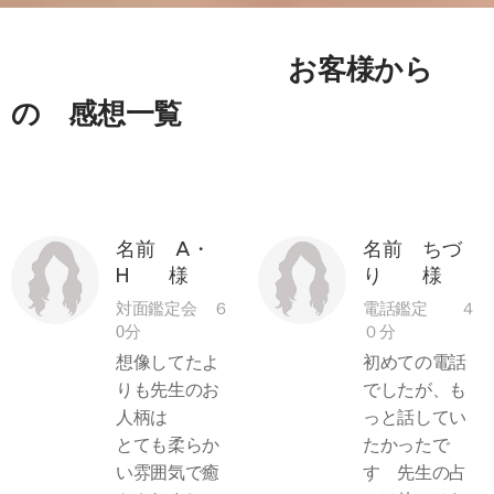
お客様から
の 感想一覧
名前 A・
名前 ちづ
H 様
り 様
対面鑑定会 ６
電話鑑定 ４
0分
０分
想像してたよ
初めての電話
りも先生のお
でしたが、も
人柄は
っと話してい
とても柔らか
たかったで
い雰囲気で癒
す 先生の占