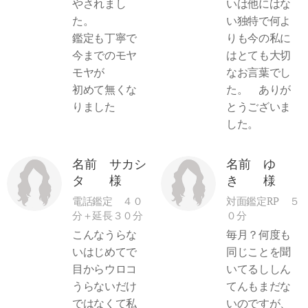
やされまし
いは他にはな
た。
い独特で何よ
鑑定も丁寧で
りも今の私に
今までのモヤ
はとても大切
モヤが
なお言葉でし
初めて無くな
た。 ありが
りました
とうございま
した。
名前 サカシ
名前 ゆ
タ 様
き 様
電話鑑定 ４０
対面鑑定RP ５
分＋延長３０分
０分
こんなうらな
毎月？何度も
いはじめてで
同じことを聞
目からウロコ
いてるししん
うらないだけ
てんもまだな
ではなくて私
いのですが、